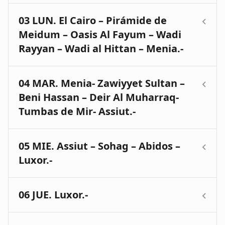
Visita de día completo en la que incluimos las
03 LUN. El Cairo – Pirámide de
famosas
pirámides de Keops, Kefren y
Meidum – Oasis Al Fayum – Wadi
Micerinos
(entrada al
interior de las pirámides no incluida), así como la
Rayyan – Wadi al Hittan – Menia.-
impresionante Esfinge esculpida en roca. Visita
del Museo
Saldremos temprano de El Cairo, conoceremos
Egipcio
04 MAR. Menia- Zawiyyet Sultan –
con su arte milenario y donde se guarda
un Egipto que probablemente nunca había
el tesoro de la tumba de Tutankhamon.
Beni Hassan – Deir Al Muharraq-
imaginado: ¡un país
Almuerzo incluido.
de grandes lagos en medio del desierto! Parada
Tumbas de Mir- Assiut.-
Tambien se incluye la
Ciudadela de Saladino
y la
(entrada incluida) en la
PIRAMIDE DE MEIDUM
,
Mezquita de Alabastro
. Daremos un paseo por
considerada
Iniciamos otra jornada apasionante en el centro
el barrio
como la primera pirámide que los antiguos
05 MIE. Assiut – Sohag – Abidos –
del Valle del Nilo. Saliendo de Menia paramos en
copto donde conocemos la iglesia colgante
egipcios intentaron construir, 2600 años antes de
Luxor.-
ZAWIYYET
construida por encima de una fortaleza romana.
Cristo, con su
SULTAN
, lugar de los muertos, al pie de pequeña
sorprendente estructura escalonada. Podremos
necrópolis faraónica, un inmenso cementerio
Saldremos de Assiut hacia
SOHAG
, nos
subir hasta la puerta que da acceso a la cámara
06 JUE. Luxor.-
con una muy
encontramos en una de las principales áreas
funeraria (tras
peculiar arquitectura de mausoleos abovedados
coptas de Egipto.
descender 75 metros) y ver las grandes
Durante nuestra estancia en Luxor conoceremos
de adobe nos lleva a sentirnos “en otro mundo”.
Conocemos el
MONASTERIO BLANCO
, edificado